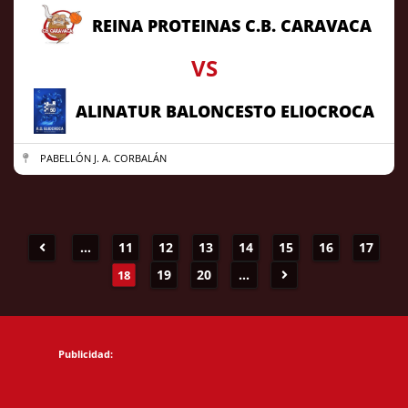
REINA PROTEINAS C.B. CARAVACA
VS
ALINATUR BALONCESTO ELIOCROCA
PABELLÓN J. A. CORBALÁN
...
11
12
13
14
15
16
17
19
20
...
18