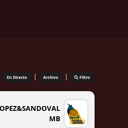
|
|
En Directo
Archivo
Filtro
 LOPEZ&SANDOVAL
MB