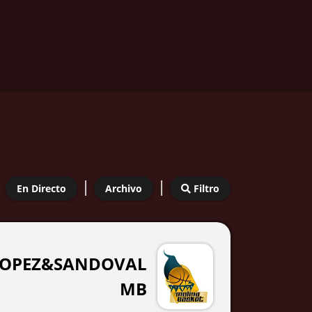
|
|
En Directo
Archivo
Filtro
 LOPEZ&SANDOVAL
MB