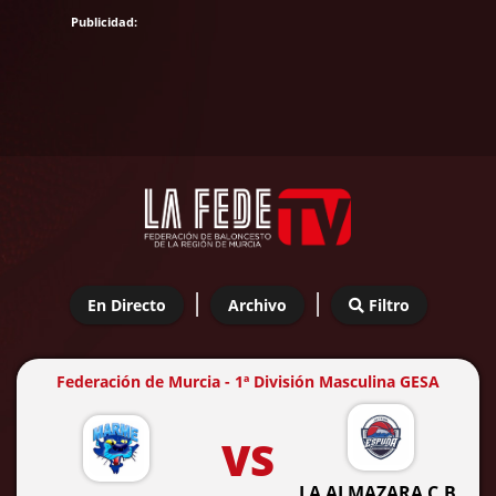
|
|
En Directo
Archivo
Filtro
Federación de Murcia - 1ª División Masculina GESA
VS
LA ALMAZARA C.B.